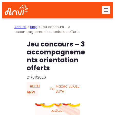
Aller
au
contenu
Accueil
»
Blog
»
Jeu concours – 3
accompagnements orientation offerts
Jeu concours – 3
accompagneme
nts orientation
offerts
24/01/2026
ACTU
Mattéo SEIGLE-
Par
BUYAT
ANVI