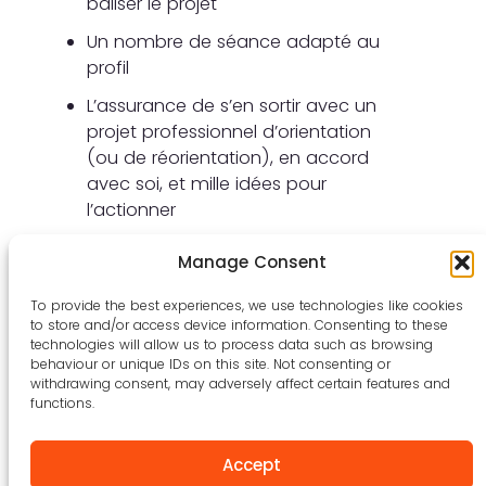
baliser le projet
Un nombre de séance adapté au
profil
L’assurance de s’en sortir avec un
projet professionnel d’orientation
(ou de réorientation), en accord
avec soi, et mille idées pour
l’actionner
Des comptes-rendus réguliers avec
Manage Consent
les parents (si le bénéficiaire est
mineur), pour garantir la
To provide the best experiences, we use technologies like cookies
transparence totale du
to store and/or access device information. Consenting to these
technologies will allow us to process data such as browsing
programme.
behaviour or unique IDs on this site. Not consenting or
withdrawing consent, may adversely affect certain features and
Pour retrouver toutes les
functions.
informations sur le jeu concours,
rendez-vous sur ces deux liens :
Accept